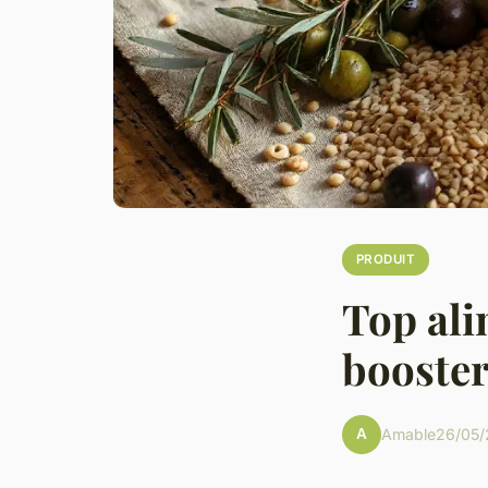
PRODUIT
Top ali
booster
A
Amable
26/05/