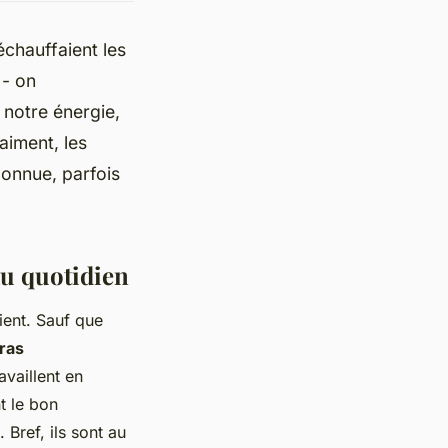
échauffaient les
 - on
 notre énergie,
aiment, les
connue, parfois
au quotidien
ient. Sauf que
ras
availlent en
t le bon
 Bref, ils sont au