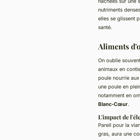
hachées sur une s
nutriments dense
elles se glissent 
santé.
Aliments d'
On oublie souvent
animaux en contie
poule nourrie aux
une poule en plein
notamment en omé
Blanc-Cœur
.
L'impact de l'él
Pareil pour la via
gras, aura une co