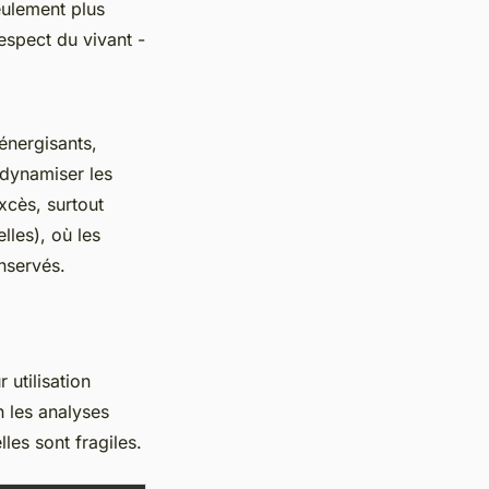
eulement plus
espect du vivant -
énergisants,
 dynamiser les
xcès, surtout
lles), où les
nservés.
 utilisation
n les analyses
les sont fragiles.