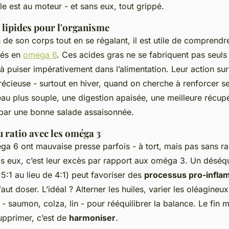
le est au moteur - et sans eux, tout grippé.
s lipides pour l'organisme
de son corps tout en se régalant, il est utile de comprendre 
rés en
omega 6
. Ces acides gras ne se fabriquent pas seuls :
 à puiser impérativement dans l’alimentation. Leur action su
écieuse - surtout en hiver, quand on cherche à renforcer s
eau plus souple, une digestion apaisée, une meilleure récup
ar une bonne salade assaisonnée.
 ratio avec les oméga 3
éga 6 ont mauvaise presse parfois - à tort, mais pas sans ra
s eux, c’est leur excès par rapport aux oméga 3. Un déséqu
1 au lieu de 4:1) peut favoriser des
processus pro-infla
faut doser. L’idéal ? Alterner les huiles, varier les oléagineu
 saumon, colza, lin - pour rééquilibrer la balance. Le fin mo
upprimer, c’est de
harmoniser
.