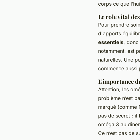
corps ce que l’hui
Le rôle vital de
Pour prendre soin 
d'apports équilib
essentiels
, donc
notamment, est pr
naturelles. Une p
commence aussi p
L'importance du
Attention, les om
problème n’est pa
marqué (comme 15:
pas de secret : il 
oméga 3 au dîner -
Ce n’est pas de s