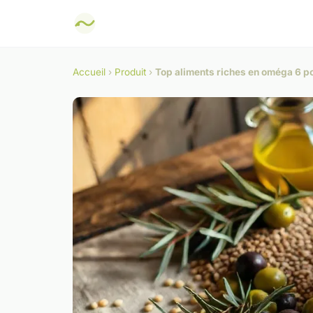
Accueil
›
Produit
›
Top aliments riches en oméga 6 po