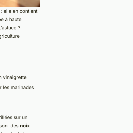
 elle en contient
ée à haute
’astuce ?
griculture
n vinaigrette
r les marinades
illées sur un
ison, des
noix