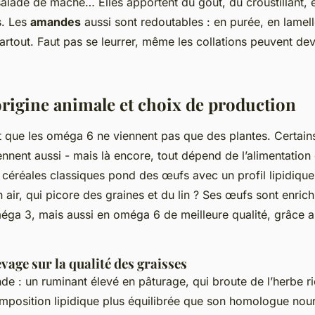
alade de mâche… Elles apportent du goût, du croustillant, e
s. Les
amandes
aussi sont redoutables : en purée, en lamell
partout. Faut pas se leurrer, même les collations peuvent dev
origine animale et choix de production
 que les oméga 6 ne viennent pas que des plantes. Certain
nnent aussi - mais là encore, tout dépend de l’alimentation 
 céréales classiques pond des œufs avec un profil lipidiqu
 air, qui picore des graines et du lin ? Ses œufs sont enrich
ga 3, mais aussi en oméga 6 de meilleure qualité, grâce 
evage sur la qualité des graisses
nde : un ruminant élevé en pâturage, qui broute de l’herbe r
mposition lipidique plus équilibrée que son homologue nour