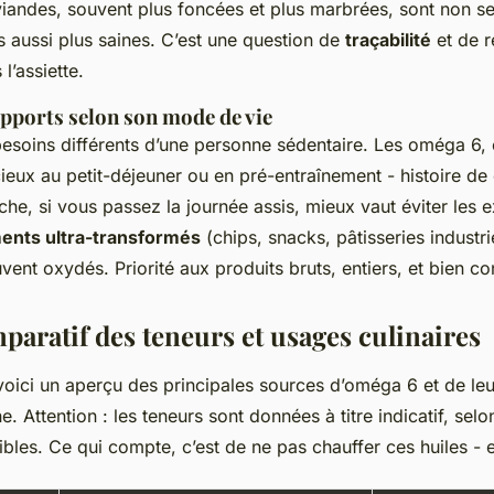
iandes, souvent plus foncées et plus marbrées, sont non s
 aussi plus saines. C’est une question de
traçabilité
et de r
l’assiette.
pports selon son mode de vie
besoins différents d’une personne sédentaire. Les oméga 6, 
cieux au petit-déjeuner ou en pré-entraînement - histoire de
che, si vous passez la journée assis, mieux vaut éviter les e
ments ultra-transformés
(chips, snacks, pâtisseries industrie
ent oxydés. Priorité aux produits bruts, entiers, et bien co
paratif des teneurs et usages culinaires
 voici un aperçu des principales sources d’oméga 6 et de leur
e. Attention : les teneurs sont données à titre indicatif, selo
les. Ce qui compte, c’est de ne pas chauffer ces huiles - el