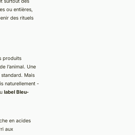
t surtout des
es ou entières,
enir des rituels
s produits
de l’animal. Une
e standard. Mais
is naturellement -
au
label Bleu-
iche en acides
ri aux