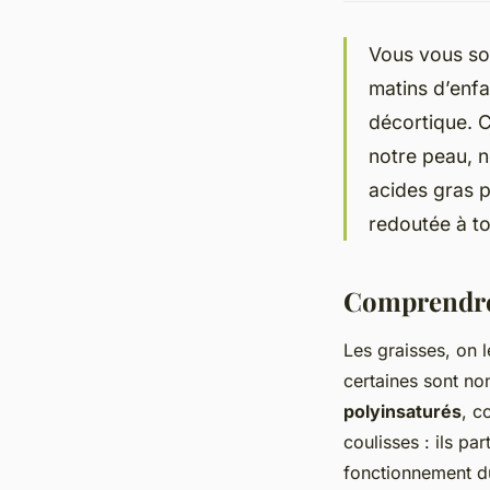
Vous vous sou
matins d’enfa
décortique. C
notre peau, n
acides gras p
redoutée à to
Comprendre l
Les graisses, on 
certaines sont no
polyinsaturés
, c
coulisses : ils par
fonctionnement du 