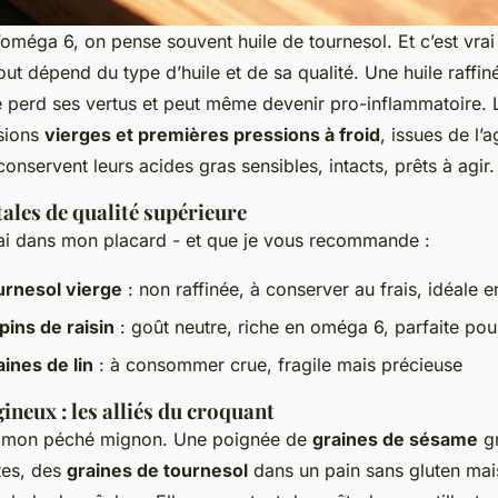
oméga 6, on pense souvent huile de tournesol. Et c’est vrai :
ut dépend du type d’huile et de sa qualité. Une huile raffin
e perd ses vertus et peut même devenir pro-inflammatoire. L
rsions
vierges et premières pressions à froid
, issues de l’a
conservent leurs acides gras sensibles, intacts, prêts à agir.
tales de qualité supérieure
j’ai dans mon placard - et que je vous recommande :
urnesol vierge
: non raffinée, à conserver au frais, idéale e
pins de raisin
: goût neutre, riche en oméga 6, parfaite pou
aines de lin
: à consommer crue, fragile mais précieuse
ineux : les alliés du croquant
st mon péché mignon. Une poignée de
graines de sésame
gr
tes, des
graines de tournesol
dans un pain sans gluten ma