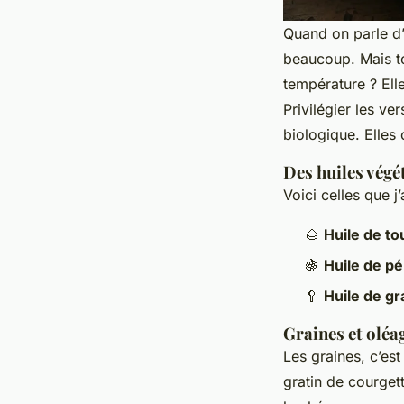
Quand on parle d’
beaucoup. Mais to
température ? Ell
Privilégier les ve
biologique. Elles 
Des huiles végé
Voici celles que 
🌰
Huile de to
🍇
Huile de pé
🥄
Huile de gr
Graines et oléag
Les graines, c’e
gratin de courget