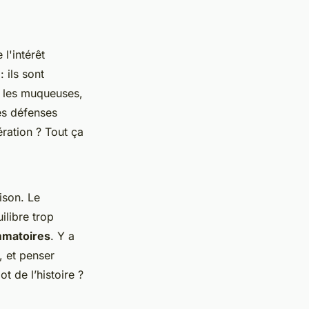
l'intérêt
 ils sont
r les muqueuses,
es défenses
ération ? Tout ça
ison. Le
ilibre trop
mmatoires
. Y a
x, et penser
t de l’histoire ?