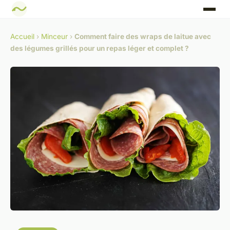
Accueil
›
Minceur
›
Comment faire des wraps de laitue avec
des légumes grillés pour un repas léger et complet ?