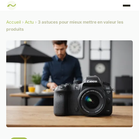
Accueil
›
Actu
›
3 astuces pour mieux mettre en valeur les
produits